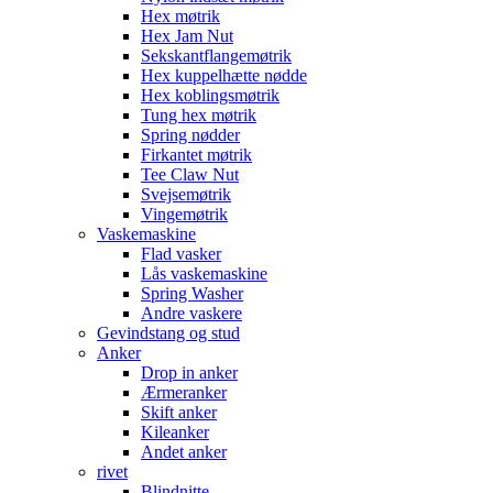
Hex møtrik
Hex Jam Nut
Sekskantflangemøtrik
Hex kuppelhætte nødde
Hex koblingsmøtrik
Tung hex møtrik
Spring nødder
Firkantet møtrik
Tee Claw Nut
Svejsemøtrik
Vingemøtrik
Vaskemaskine
Flad vasker
Lås vaskemaskine
Spring Washer
Andre vaskere
Gevindstang og stud
Anker
Drop in anker
Ærmeranker
Skift anker
Kileanker
Andet anker
rivet
Blindnitte