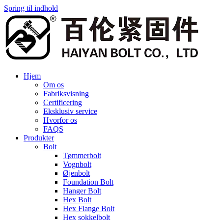
Spring til indhold
Hjem
Om os
Fabriksvisning
Certificering
Eksklusiv service
Hvorfor os
FAQS
Produkter
Bolt
Tømmerbolt
Vognbolt
Øjenbolt
Foundation Bolt
Hanger Bolt
Hex Bolt
Hex Flange Bolt
Hex sokkelbolt