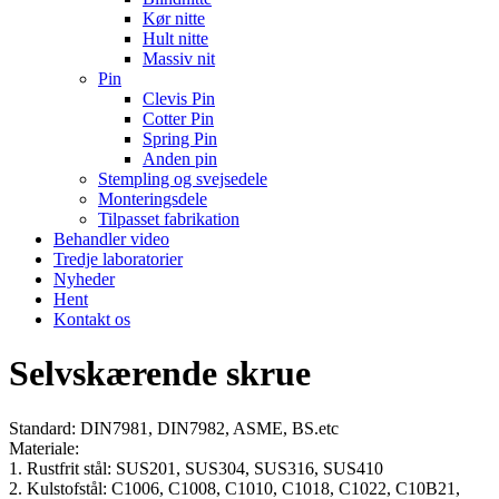
Kør nitte
Hult nitte
Massiv nit
Pin
Clevis Pin
Cotter Pin
Spring Pin
Anden pin
Stempling og svejsedele
Monteringsdele
Tilpasset fabrikation
Behandler video
Tredje laboratorier
Nyheder
Hent
Kontakt os
Selvskærende skrue
Standard: DIN7981, DIN7982, ASME, BS.etc
Materiale:
1. Rustfrit stål: SUS201, SUS304, SUS316, SUS410
2. Kulstofstål: C1006, C1008, C1010, C1018, C1022, C10B21,