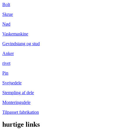
Bolt
Skrue
Nød
Vaskemaskine
Gevindstang og stud
Anker
rivet
Pin
Svejsedele
Stempling af dele
Monteringsdele
Tilpasset fabrikation
hurtige links