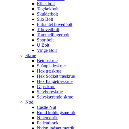
Rillet bolt
Tagdækbolt
Skulderbolt
Silo Bolt
Firkantet hovedbolt
T hovedbolt
Tommelfingerbolt
Spor bolt
U Bolt
Vinge Bolt
Skrue
Betonskrue
Spånpladeskrue
Hex træskrue
Hex Socket træskrue
Hex flangetræskrue
Gipsskrue
Selvboreskrue
Selvskærende skrue
Nød
Castle Nut
Rund koblingsmøtrik
Nittemøtrik
Palleudtræk
Nylon indsæt møtrik