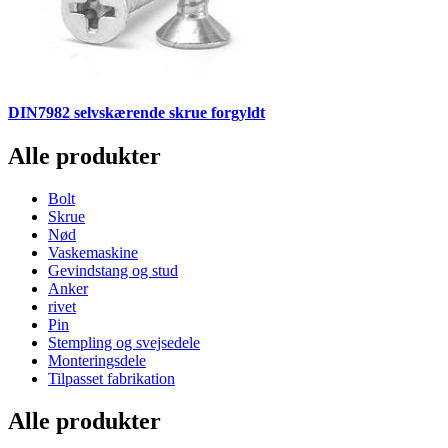
DIN7982 selvskærende skrue forgyldt
Alle produkter
Bolt
Skrue
Nød
Vaskemaskine
Gevindstang og stud
Anker
rivet
Pin
Stempling og svejsedele
Monteringsdele
Tilpasset fabrikation
Alle produkter