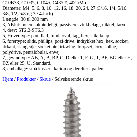
C10B33, C1035, C1045, C435 #, 40CrMo.
Diameter: M4, 5, 6, 8, 10, 12, 16, 18, 20, 24, 27 (3/16, 1/4, 5/16,
3/8, 1/2, 5/8 og 3 / 4-inch)
Længde: 30 til 200 mm
3, Afslut: poleret almindeligt, passivere, zinkbelagt, nikkel, farve.
4, drev: ST2.2-ST6.3
5, Hovedtype: pan, flad, rund, oval, fag, hex, stik, knap
6, førertype: slids, phillips, pozi-drive, indrykket hex, hex, socket,
firkant, slangeøje, socket pin, tri-wing, torq-set, torx, spline,
polydrive, pentalobular, envej
7, gevindtype: AB, A, B, BP, C, D eller 1, F, G, T, BF, BG eller H,
BZ eller 25, U, Standard.
8, emballage: små kasser i karton og derefter i pallen.
Hjem
/
Produkter
/
Skrue
/
Selvskærende skrue