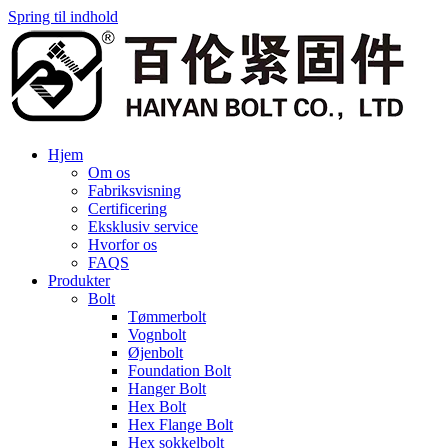
Spring til indhold
Hjem
Om os
Fabriksvisning
Certificering
Eksklusiv service
Hvorfor os
FAQS
Produkter
Bolt
Tømmerbolt
Vognbolt
Øjenbolt
Foundation Bolt
Hanger Bolt
Hex Bolt
Hex Flange Bolt
Hex sokkelbolt