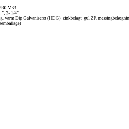
 M30 M33
2 ”, 2- 1/4”
ægning, varm Dip Galvaniseret (HDG), zinkbelagt, gul ZP, messingbelægn
seemballage)