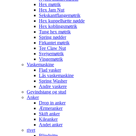
Hex møtrik
Hex Jam Nut
Sekskantflangemøtrik
Hex kuppelhætte nødde
Hex koblingsmøtrik
Tung hex møtrik
Spring nødder
Firkantet møtrik
Tee Claw Nut
Svejsemøtrik
Vingemøtrik
Vaskemaskine
Flad vasker
Lås vaskemaskine
Spring Washer
Andre vaskere
Gevindstang og stud
Anker
Drop in anker
Ærmeranker
Skift anker
Kileanker
Andet anker
rivet
Blindnitte