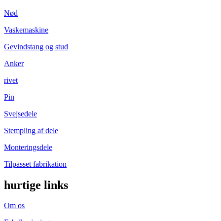
Nød
Vaskemaskine
Gevindstang og stud
Anker
rivet
Pin
Svejsedele
Stempling af dele
Monteringsdele
Tilpasset fabrikation
hurtige links
Om os