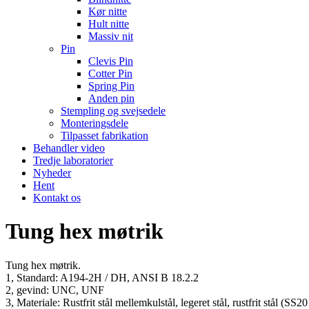
Kør nitte
Hult nitte
Massiv nit
Pin
Clevis Pin
Cotter Pin
Spring Pin
Anden pin
Stempling og svejsedele
Monteringsdele
Tilpasset fabrikation
Behandler video
Tredje laboratorier
Nyheder
Hent
Kontakt os
Tung hex møtrik
Tung hex møtrik.
1, Standard: A194-2H / DH, ANSI B 18.2.2
2, gevind: UNC, UNF
3, Materiale: Rustfrit stål mellemkulstål, legeret stål, rustfrit stål (S