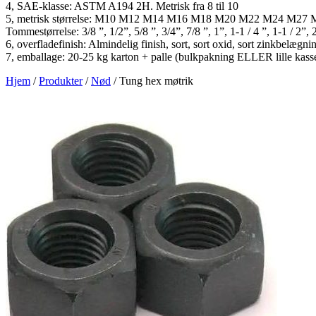
4, SAE-klasse: ASTM A194 2H. Metrisk fra 8 til 10
5, metrisk størrelse: M10 M12 M14 M16 M18 M20 M22 M24 M27
Tommestørrelse: 3/8 ”, 1/2”, 5/8 ”, 3/4”, 7/8 ”, 1”, 1-1 / 4 ”, 1-1 / 2”, 
6, overfladefinish: Almindelig finish, sort, sort oxid, sort zinkbel
7, emballage: 20-25 kg karton + palle (bulkpakning ELLER lille kas
Hjem
/
Produkter
/
Nød
/
Tung hex møtrik