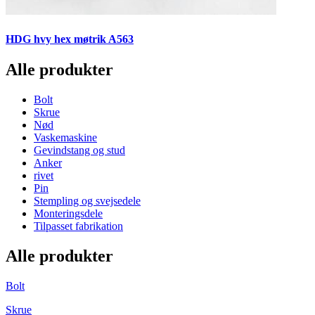
HDG hvy hex møtrik A563
Alle produkter
Bolt
Skrue
Nød
Vaskemaskine
Gevindstang og stud
Anker
rivet
Pin
Stempling og svejsedele
Monteringsdele
Tilpasset fabrikation
Alle produkter
Bolt
Skrue