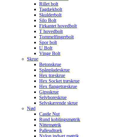
Rillet bolt
Tagdækbolt
Skulderbolt
Silo Bolt
Firkantet hovedbolt
T hovedbolt
Tommelfingerbolt
Spor bolt
U Bolt
Vinge Bolt
Skrue
Betonskrue
Spånpladeskrue
Hex træskrue
Hex Socket træskrue
Hex flangetræskrue
Gipsskrue
Selvboreskrue
Selvskærende skrue
Nød
Castle Nut
Rund koblingsmøtrik
Nittemøtrik
Palleudtræk
Nylon indsæt møtrik