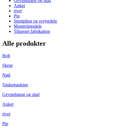
Gevindstang og stud
Anker
rivet
Pin
Stempling og svejsedele
Monteringsdele
Tilpasset fabrikation
Alle produkter
Bolt
Skrue
Nød
Vaskemaskine
Gevindstang og stud
Anker
rivet
Pin