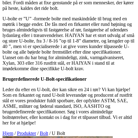
biler. Fordi måden at fixe genstande på er som mennesker, der kører
på heste, kaldes det ride bolt.
U-bolte er ”U” -formede bolte med maskindråde til brug med en
møtrik i begge ender. De fås med en firkantet eller rund bøjning og
bruges almindeligvis til fastgørelse af rør, fastgørelse af udendørs
lydanlæg eller i træanvendelser. HAIYAN har et stort udvalg af små
og store U-bolte, fra 3 / 8-16 ”op til 1-8” diametre, og længder op til
40 ”, men vi er specialiserede i at give vores kunder tilpassede U-
bolte og alle bøjede bolte fremstillet efter dine specifikationer.
Uanset om du har brug for almindeligt, zink, varmgalvaniseret,
Xylan, 303 eller 316 rustfrit stål, er HAIYAN i stand til at
imødekomme dine specifikke U-bolt krav.
Brugerdefinerede U-Bolt-specifikationer
Leder du efter en U-bolt, der kan sikre en 24 i rør? Vi kan hjælpe!
Som en firkantet og rund U-bolt leverandør og producent af rustfrit
stål er vores produkter fuldt sporbare, der opfylder ASTM, SAE,
ASME, militær og føderal standard, ISO, AASHTO og
brugerdefinerede specifikationer. Søg i vores almindelige
boltstørrelser, eller kontakt os i dag for et tilpasset tilbud. Vi er altid
her for at hjælpe!
Hjem
/
Produkter
/
Bolt
/
U Bolt