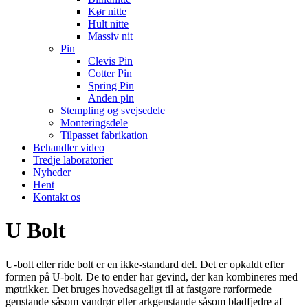
Kør nitte
Hult nitte
Massiv nit
Pin
Clevis Pin
Cotter Pin
Spring Pin
Anden pin
Stempling og svejsedele
Monteringsdele
Tilpasset fabrikation
Behandler video
Tredje laboratorier
Nyheder
Hent
Kontakt os
U Bolt
U-bolt eller ride bolt er en ikke-standard del. Det er opkaldt efter
formen på U-bolt. De to ender har gevind, der kan kombineres med
møtrikker. Det bruges hovedsageligt til at fastgøre rørformede
genstande såsom vandrør eller arkgenstande såsom bladfjedre af