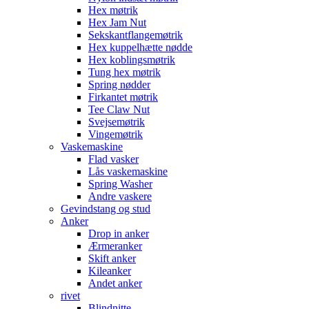
Hex møtrik
Hex Jam Nut
Sekskantflangemøtrik
Hex kuppelhætte nødde
Hex koblingsmøtrik
Tung hex møtrik
Spring nødder
Firkantet møtrik
Tee Claw Nut
Svejsemøtrik
Vingemøtrik
Vaskemaskine
Flad vasker
Lås vaskemaskine
Spring Washer
Andre vaskere
Gevindstang og stud
Anker
Drop in anker
Ærmeranker
Skift anker
Kileanker
Andet anker
rivet
Blindnitte