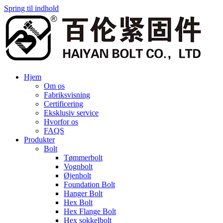
Spring til indhold
Hjem
Om os
Fabriksvisning
Certificering
Eksklusiv service
Hvorfor os
FAQS
Produkter
Bolt
Tømmerbolt
Vognbolt
Øjenbolt
Foundation Bolt
Hanger Bolt
Hex Bolt
Hex Flange Bolt
Hex sokkelbolt