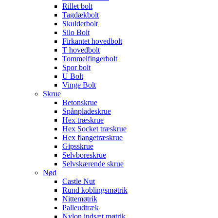
Rillet bolt
Tagdækbolt
Skulderbolt
Silo Bolt
Firkantet hovedbolt
T hovedbolt
Tommelfingerbolt
Spor bolt
U Bolt
Vinge Bolt
Skrue
Betonskrue
Spånpladeskrue
Hex træskrue
Hex Socket træskrue
Hex flangetræskrue
Gipsskrue
Selvboreskrue
Selvskærende skrue
Nød
Castle Nut
Rund koblingsmøtrik
Nittemøtrik
Palleudtræk
Nylon indsæt møtrik