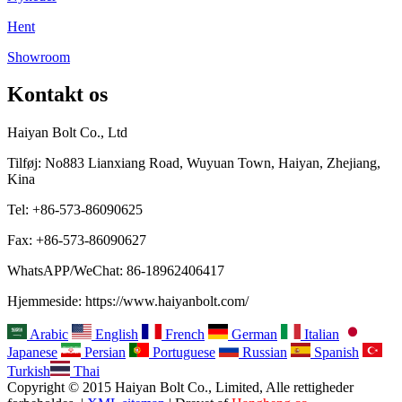
Hent
Showroom
Kontakt os
Haiyan Bolt Co., Ltd
Tilføj: No883 Lianxiang Road, Wuyuan Town, Haiyan, Zhejiang,
Kina
Tel: +86-573-86090625
Fax: +86-573-86090627
WhatsAPP/WeChat: 86-18962406417
Hjemmeside: https://www.haiyanbolt.com/
Arabic
English
French
German
Italian
Japanese
Persian
Portuguese
Russian
Spanish
Turkish
Thai
Copyright © 2015 Haiyan Bolt Co., Limited, Alle rettigheder