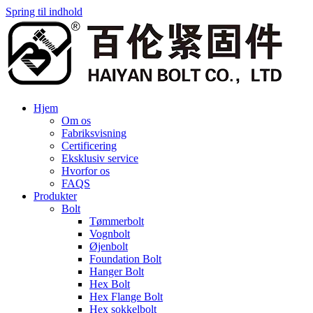
Spring til indhold
Hjem
Om os
Fabriksvisning
Certificering
Eksklusiv service
Hvorfor os
FAQS
Produkter
Bolt
Tømmerbolt
Vognbolt
Øjenbolt
Foundation Bolt
Hanger Bolt
Hex Bolt
Hex Flange Bolt
Hex sokkelbolt