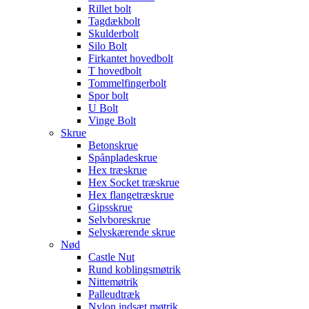
Rillet bolt
Tagdækbolt
Skulderbolt
Silo Bolt
Firkantet hovedbolt
T hovedbolt
Tommelfingerbolt
Spor bolt
U Bolt
Vinge Bolt
Skrue
Betonskrue
Spånpladeskrue
Hex træskrue
Hex Socket træskrue
Hex flangetræskrue
Gipsskrue
Selvboreskrue
Selvskærende skrue
Nød
Castle Nut
Rund koblingsmøtrik
Nittemøtrik
Palleudtræk
Nylon indsæt møtrik