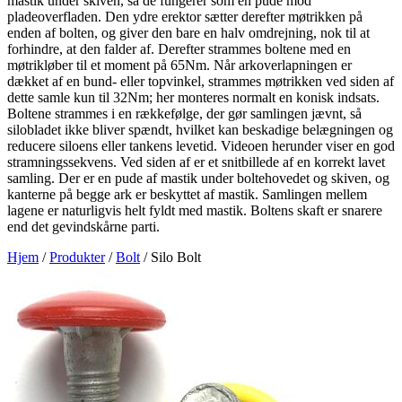
mastik under skiven, så de fungerer som en pude mod
pladeoverfladen. Den ydre erektor sætter derefter møtrikken på
enden af bolten, og giver den bare en halv omdrejning, nok til at
forhindre, at den falder af. Derefter strammes boltene med en
møtrikløber til et moment på 65Nm. Når arkoverlapningen er
dækket af en bund- eller topvinkel, strammes møtrikken ved siden af
dette samle kun til 32Nm; her monteres normalt en konisk indsats.
Boltene strammes i en rækkefølge, der gør samlingen jævnt, så
silobladet ikke bliver spændt, hvilket kan beskadige belægningen og
reducere siloens eller tankens levetid. Videoen herunder viser en god
stramningssekvens. Ved siden af er et snitbillede af en korrekt lavet
samling. Der er en pude af mastik under boltehovedet og skiven, og
kanterne på begge ark er beskyttet af mastik. Samlingen mellem
lagene er naturligvis helt fyldt med mastik. Boltens skaft er snarere
end det gevindskårne parti.
Hjem
/
Produkter
/
Bolt
/
Silo Bolt