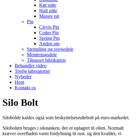
Kør nitte
Hult nitte
Massiv nit
Pin
Clevis Pin
Cotter Pin
Spring Pin
Anden pin
Stempling og svejsedele
Monteringsdele
Tilpasset fabrikation
Behandler video
Tredje laboratorier
Nyheder
Hent
Kontakt os
Silo Bolt
Silobolde kaldes også som beskyttelsesrullebolt på euro-markedet.
Silobolten bruges i silotanken, der er oplagret til olien. Normalt
kræver overfladen varm fordybning til rust. og den kvalitet, vi