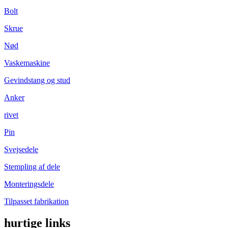
Bolt
Skrue
Nød
Vaskemaskine
Gevindstang og stud
Anker
rivet
Pin
Svejsedele
Stempling af dele
Monteringsdele
Tilpasset fabrikation
hurtige links