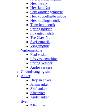
Hex møtrik
Hex Jam Nut
Sekskantflangemøtrik
Hex kuppelhætte nødde
Hex koblingsmøtrik
Tung hex møtrik
Spring nødder
Firkantet møtrik
Tee Claw Nut
Svejsemøtrik
Vingemøtrik
Vaskemaskine
Flad vasker
Lås vaskemaskine
Spring Washer
Andre vaskere
Gevindstang og stud
Anker
Drop in anker
Ærmeranker
Skift anker
Kileanker
Andet anker
rivet
Blindnitte