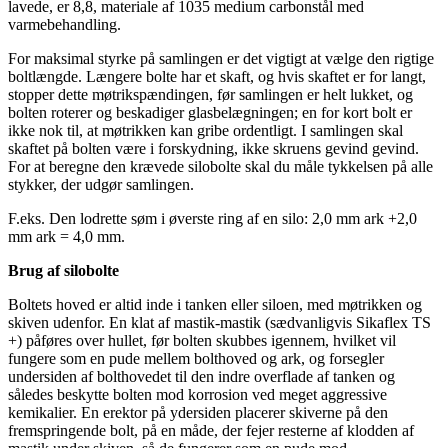
lavede, er 8,8, materiale af 1035 medium carbonstål med
varmebehandling.
For maksimal styrke på samlingen er det vigtigt at vælge den rigtige
boltlængde. Længere bolte har et skaft, og hvis skaftet er for langt,
stopper dette møtrikspændingen, før samlingen er helt lukket, og
bolten roterer og beskadiger glasbelægningen; en for kort bolt er
ikke nok til, at møtrikken kan gribe ordentligt. I samlingen skal
skaftet på bolten være i forskydning, ikke skruens gevind gevind.
For at beregne den krævede silobolte skal du måle tykkelsen på alle
stykker, der udgør samlingen.
F.eks. Den lodrette søm i øverste ring af en silo: 2,0 mm ark +2,0
mm ark = 4,0 mm.
Brug af silobolte
Boltets hoved er altid inde i tanken eller siloen, med møtrikken og
skiven udenfor. En klat af mastik-mastik (sædvanligvis Sikaflex TS
+) påføres over hullet, før bolten skubbes igennem, hvilket vil
fungere som en pude mellem bolthoved og ark, og forsegler
undersiden af bolthovedet til den indre overflade af tanken og
således beskytte bolten mod korrosion ved meget aggressive
kemikalier. En erektor på ydersiden placerer skiverne på den
fremspringende bolt, på en måde, der fejer resterne af klodden af