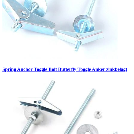
Spring Anchor Toggle Bolt Butterfly Toggle Anker zinkbelagt