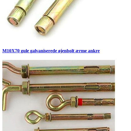
M10X70 gule galvaniserede øjenbolt ærme ankre