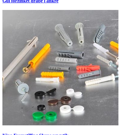
Gul forzinket dråbe i ankre