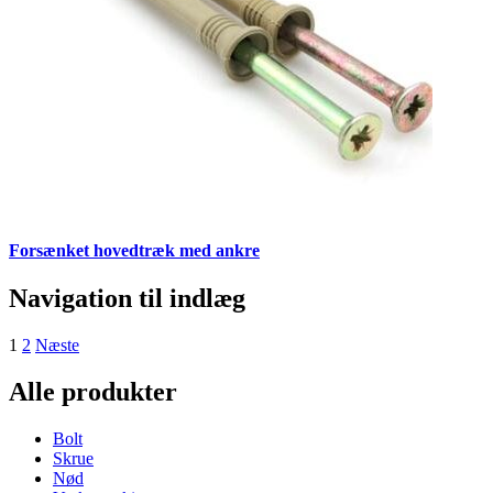
Forsænket hovedtræk med ankre
Navigation til indlæg
1
2
Næste
Alle produkter
Bolt
Skrue
Nød