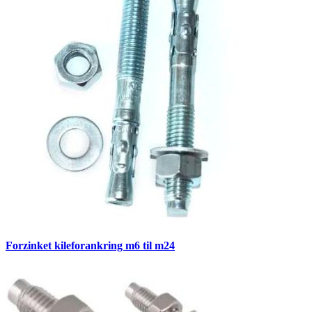
Forzinket kileforankring m6 til m24