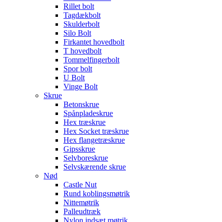
Rillet bolt
Tagdækbolt
Skulderbolt
Silo Bolt
Firkantet hovedbolt
T hovedbolt
Tommelfingerbolt
Spor bolt
U Bolt
Vinge Bolt
Skrue
Betonskrue
Spånpladeskrue
Hex træskrue
Hex Socket træskrue
Hex flangetræskrue
Gipsskrue
Selvboreskrue
Selvskærende skrue
Nød
Castle Nut
Rund koblingsmøtrik
Nittemøtrik
Palleudtræk
Nylon indsæt møtrik