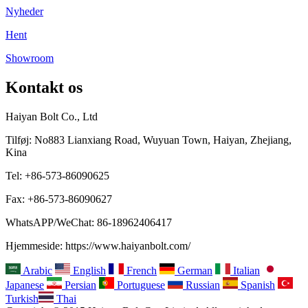
Nyheder
Hent
Showroom
Kontakt os
Haiyan Bolt Co., Ltd
Tilføj: No883 Lianxiang Road, Wuyuan Town, Haiyan, Zhejiang,
Kina
Tel: +86-573-86090625
Fax: +86-573-86090627
WhatsAPP/WeChat: 86-18962406417
Hjemmeside: https://www.haiyanbolt.com/
Arabic
English
French
German
Italian
Japanese
Persian
Portuguese
Russian
Spanish
Turkish
Thai