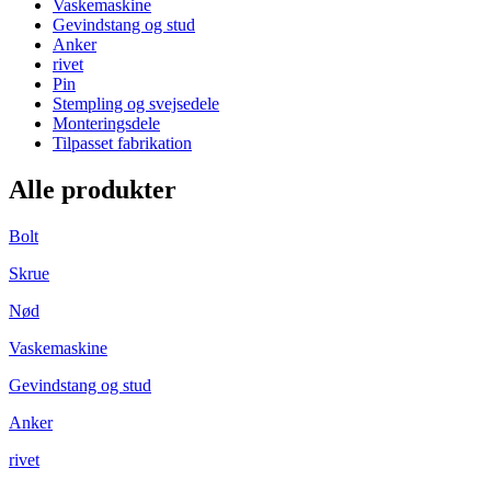
Vaskemaskine
Gevindstang og stud
Anker
rivet
Pin
Stempling og svejsedele
Monteringsdele
Tilpasset fabrikation
Alle produkter
Bolt
Skrue
Nød
Vaskemaskine
Gevindstang og stud
Anker
rivet