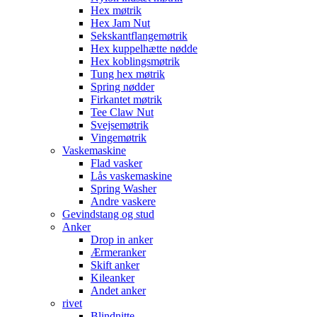
Hex møtrik
Hex Jam Nut
Sekskantflangemøtrik
Hex kuppelhætte nødde
Hex koblingsmøtrik
Tung hex møtrik
Spring nødder
Firkantet møtrik
Tee Claw Nut
Svejsemøtrik
Vingemøtrik
Vaskemaskine
Flad vasker
Lås vaskemaskine
Spring Washer
Andre vaskere
Gevindstang og stud
Anker
Drop in anker
Ærmeranker
Skift anker
Kileanker
Andet anker
rivet
Blindnitte