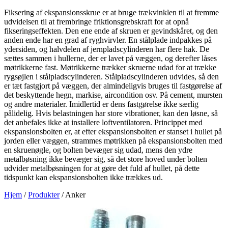
Fiksering af ekspansionsskrue er at bruge trækvinklen til at fremme
udvidelsen til at frembringe friktionsgrebskraft for at opnå
fikseringseffekten. Den ene ende af skruen er gevindskåret, og den
anden ende har en grad af ryghvirvler. En stålplade indpakkes på
ydersiden, og halvdelen af jernpladscylinderen har flere hak. De
sættes sammen i hullerne, der er lavet på væggen, og derefter låses
møtrikkerne fast. Møtrikkerne trækker skruerne udad for at trække
rygsøjlen i stålpladscylinderen. Stålpladscylinderen udvides, så den
er tæt fastgjort på væggen, der almindeligvis bruges til fastgørelse af
det beskyttende hegn, markise, aircondition osv. På cement, mursten
og andre materialer. Imidlertid er dens fastgørelse ikke særlig
pålidelig. Hvis belastningen har store vibrationer, kan den løsne, så
det anbefales ikke at installere loftventilatoren. Princippet med
ekspansionsbolten er, at efter ekspansionsbolten er stanset i hullet på
jorden eller væggen, strammes møtrikken på ekspansionsbolten med
en skruenøgle, og bolten bevæger sig udad, mens den ydre
metalbøsning ikke bevæger sig, så det store hoved under bolten
udvider metalbøsningen for at gøre det fuld af hullet, på dette
tidspunkt kan ekspansionsbolten ikke trækkes ud.
Hjem
/
Produkter
/
Anker