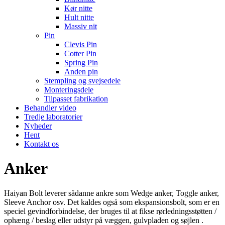
Kør nitte
Hult nitte
Massiv nit
Pin
Clevis Pin
Cotter Pin
Spring Pin
Anden pin
Stempling og svejsedele
Monteringsdele
Tilpasset fabrikation
Behandler video
Tredje laboratorier
Nyheder
Hent
Kontakt os
Anker
Haiyan Bolt leverer sådanne ankre som Wedge anker, Toggle anker,
Sleeve Anchor osv. Det kaldes også som ekspansionsbolt, som er en
speciel gevindforbindelse, der bruges til at fikse rørledningsstøtten /
ophæng / beslag eller udstyr på væggen, gulvpladen og søjlen .