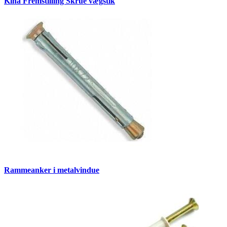
Kina Fremstilling Skrue vægstik
Rammeanker i metalvindue