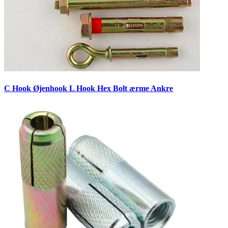
C Hook Øjenhook L Hook Hex Bolt ærme Ankre